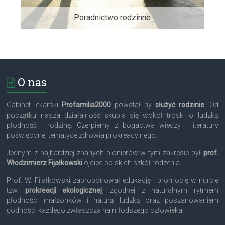
Poradnictwo rodzinne
O nas
Gabinet lekarski
Profamilia2000
powstał by
służyć rodzinie
. Od
początku nasza działalność skupia się wokół troski o ludzką
płodność i rodzinę. Czerpiemy z bogactwa wiedzy i literatury
poświęconej tematyce zdrowia prokreacyjnego.
Jednym z najbardziej znanych pionierów w tym zakresie był
prof.
Włodzimierz Fijałkowski
ojciec polskich szkół rodzenia.
Prof. W. Fijałkowski zaproponował edukację i promocję w nurcie
tzw.
prokreacji ekologicznej
, zgodnej z naturalnym rytmem
płodności małżonków i naturą ludzką oraz poszanowaniem
godności każdego zwłaszcza najmłodszego człowieka.