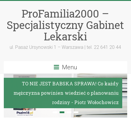
ProFamilia2000 –
Specjalistyczny Gabinet
Lekarski
ul. Pasaż Ursynowski 1 – Warszawa | tel. 22 641 20 44
Menu
TO NIE JEST BABSKA SPRAWA! Co każdy
mężczyzna powinien wiedzieć o planowaniu
rodziny - Piotr Wołochowicz
1
2
3
4