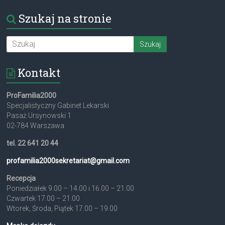
Szukaj na stronie
Kontakt
ProFamilia2000
Specjalistyczny Gabinet Lekarski
Pasaż Ursynowski 1
02-784 Warszawa
tel. 22 641 20 44
profamilia2000sekretariat@
gmail.com
Recepcja
Poniedziałek 9.00 – 14.00 i 16.00 – 21.00
Czwartek 17.00 – 21.00
Wtorek, Środa, Piątek 17.00 – 19.00