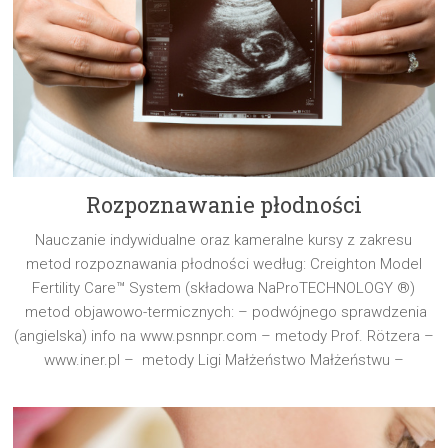
Rozpoznawanie płodności
Nauczanie indywidualne oraz kameralne kursy z zakresu
metod rozpoznawania płodności według: Creighton Model
Fertility Care™ System (składowa NaProTECHNOLOGY ®)
metod objawowo-termicznych: – podwójnego sprawdzenia
(angielska) info na www.psnnpr.com – metody Prof. Rötzera –
www.iner.pl – metody Ligi Małżeństwo Małżeństwu –