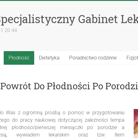
pecjalistyczny Gabinet Le
41 20 44
Płodność
Dietetyka
Poradnictwo rodzinne
Fizjo
„Powrót Do Płodności Po Porodzi
do Was z ogromną prośbą o pomoc w przygotowaniu
zego do pracy naukowej dotyczącej zależności tempa
lnej płodności/pierwszej miesiączki po porodzie a
ersią, wywiadem lekarskim oraz tzw. tłem