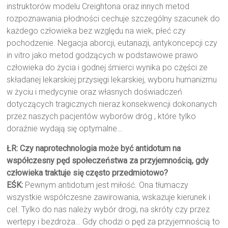
instruktorów modelu Creightona oraz innych metod
rozpoznawania płodności cechuje szczególny szacunek do
każdego człowieka bez względu na wiek, płeć czy
pochodzenie. Negacja aborcji, eutanazji, antykoncepcji czy
in vitro jako metod godzących w podstawowe prawo
człowieka do życia i godnej śmierci wynika po części ze
składanej lekarskiej przysięgi lekarskiej, wyboru humanizmu
w życiu i medycynie oraz własnych doświadczeń
dotyczących tragicznych nieraz konsekwencji dokonanych
przez naszych pacjentów wyborów dróg , które tylko
doraźnie wydają się optymalne…
ŁR: Czy naprotechnologia może być antidotum na
współczesny pęd społeczeństwa za przyjemnością, gdy
człowieka traktuje się często przedmiotowo?
EŚK:
Pewnym antidotum jest miłość. Ona tłumaczy
wszystkie współczesne zawirowania, wskazuje kierunek i
cel. Tylko do nas należy wybór drogi, na skróty czy przez
wertepy i bezdroża… Gdy chodzi o pęd za przyjemnością to