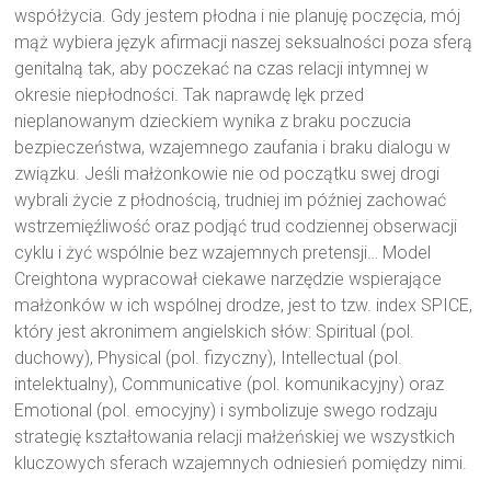
współżycia. Gdy jestem płodna i nie planuję poczęcia, mój
mąż wybiera język afirmacji naszej seksualności poza sferą
genitalną tak, aby poczekać na czas relacji intymnej w
okresie niepłodności. Tak naprawdę lęk przed
nieplanowanym dzieckiem wynika z braku poczucia
bezpieczeństwa, wzajemnego zaufania i braku dialogu w
związku. Jeśli małżonkowie nie od początku swej drogi
wybrali życie z płodnością, trudniej im później zachować
wstrzemięźliwość oraz podjąć trud codziennej obserwacji
cyklu i żyć wspólnie bez wzajemnych pretensji… Model
Creightona wypracował ciekawe narzędzie wspierające
małżonków w ich wspólnej drodze, jest to tzw. index SPICE,
który jest akronimem angielskich słów: Spiritual (pol.
duchowy), Physical (pol. fizyczny), Intellectual (pol.
intelektualny), Communicative (pol. komunikacyjny) oraz
Emotional (pol. emocyjny) i symbolizuje swego rodzaju
strategię kształtowania relacji małżeńskiej we wszystkich
kluczowych sferach wzajemnych odniesień pomiędzy nimi.