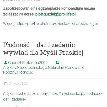
Zapotrzebowanie na egzemplarze kompendium można
zgłaszać na adres:
piotr.guzdek@pro-life.pl
.
Więcej:
https://pro-life.pl/strata-dziecka-nienarodzonego/
Płodność – dar i zadanie –
wywiad dla Myśli Praskiej
Gabinet Profamilia2000
Artykuły
,
Naprotechnologia
,
Naturalne Planowanie
Rodziny
,
Płodność
24 marca 2021
Artykuł pochodzi ze strony:
https://myslpraska.pl/plodnosc-
dar-i-zadanie/