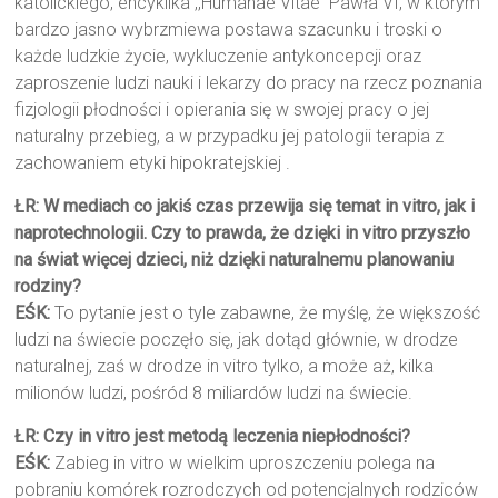
katolickiego, encyklika ,,Humanae Vitae’’ Pawła VI, w którym
bardzo jasno wybrzmiewa postawa szacunku i troski o
każde ludzkie życie, wykluczenie antykoncepcji oraz
zaproszenie ludzi nauki i lekarzy do pracy na rzecz poznania
fizjologii płodności i opierania się w swojej pracy o jej
naturalny przebieg, a w przypadku jej patologii terapia z
zachowaniem etyki hipokratejskiej .
ŁR: W mediach co jakiś czas przewija się temat in vitro, jak i
naprotechnologii. Czy to prawda, że dzięki in vitro przyszło
na świat więcej dzieci, niż dzięki naturalnemu planowaniu
rodziny?
EŚK:
To pytanie jest o tyle zabawne, że myślę, że większość
ludzi na świecie poczęło się, jak dotąd głównie, w drodze
naturalnej, zaś w drodze in vitro tylko, a może aż, kilka
milionów ludzi, pośród 8 miliardów ludzi na świecie.
ŁR: Czy in vitro jest metodą leczenia niepłodności?
EŚK:
Zabieg in vitro w wielkim uproszczeniu polega na
pobraniu komórek rozrodczych od potencjalnych rodziców