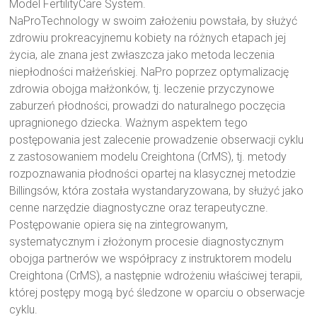
Model FertilityCare System.
NaProTechnology w swoim założeniu powstała, by służyć
zdrowiu prokreacyjnemu kobiety na różnych etapach jej
życia, ale znana jest zwłaszcza jako metoda leczenia
niepłodności małżeńskiej. NaPro poprzez optymalizację
zdrowia obojga małżonków, tj. leczenie przyczynowe
zaburzeń płodności, prowadzi do naturalnego poczęcia
upragnionego dziecka. Ważnym aspektem tego
postępowania jest zalecenie prowadzenie obserwacji cyklu
z zastosowaniem modelu Creightona (CrMS), tj. metody
rozpoznawania płodności opartej na klasycznej metodzie
Billingsów, która została wystandaryzowana, by służyć jako
cenne narzędzie diagnostyczne oraz terapeutyczne.
Postępowanie opiera się na zintegrowanym,
systematycznym i złożonym procesie diagnostycznym
obojga partnerów we współpracy z instruktorem modelu
Creightona (CrMS), a następnie wdrożeniu właściwej terapii,
której postępy mogą być śledzone w oparciu o obserwacje
cyklu.