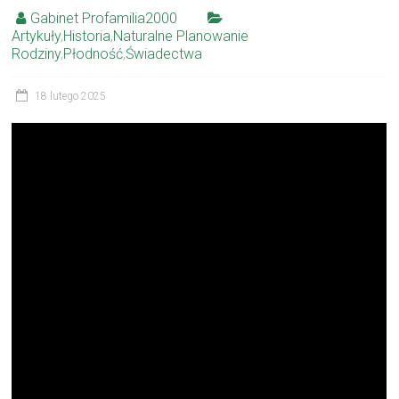
Gabinet Profamilia2000
Artykuły
,
Historia
,
Naturalne Planowanie
Rodziny
,
Płodność
,
Świadectwa
18 lutego 2025