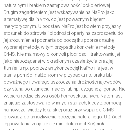
naturalnym i brakiem zastępowalności pokoleniowej.
Drugim zagadnieniem jest wskazywanie na NaPro jako
alternatywę dla in vitro, co jest poważnym błędem
merytorycznym. U podstaw NaPro jest bowiem przyjazny
stosunek do zdrowia i płodności oparty na zaproszeniu do
jej zrozumienia i poznania od początku poprzez naukę
wybranej metody, w tym przypadku konkretnie metody
CrMS. Nie ma mowy o kontroli płodności i traktowaniu jej
jako niepożądanej w określonym czasie życia oraz jej
tłumieniu np. poprzez antykoncepcję! NaPro nie jest w
stanie pomóc małżonkom w przypadku np. braku lub
poważnego i trwałego uszkodzenia drożności jajowodów
czy stanu po usunięciu macicy lub np. dyzgenezji gonad. Nie
wspiera rodzicielstwa osób homoseksualnych. Natomiast
znajduje zastosowanie w innych stanach, kiedy z pomocą
najnowszej wiedzy lekarskiej oraz przy wsparciu CrMS
prowadzi do umożliwienia poczęcia naturalnego. U źródeł
jej powstania znajduje się min. dokument Kościoła