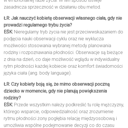
w embrionalnej fazie życia. W ten sposób istnieje
zasadnicza sprzeczność w działaniu obu metod.
ŁR: Jak nauczyć kobietę obserwacji własnego ciała, gdy nie
prowadzi regularnego trybu życia?
EŚK:
Nieregularny tryb życia nie jest przeciwwskazaniem do
podjęcia nauki obserwacji cyklu oraz nie wyklucza
możliwości stosowania wybranej metody planowania
rodziny i rozpoznawania płodności. Obserwacje są bieżące
z dnia na dzień, co daje możliwość wglądu w indywidualny
rytm płodności każdej kobiecie oraz komfort świadomości
języka ciała (ang. body language).
ŁR: Czy kobiety boją się, że mimo obserwacji poczną
dziecko w momencie, gdy nie planują powiększenia
rodziny?
EŚK:
Przede wszystkim należy podkreślić tu rolę mężczyzny,
którego wsparcie, odpowiedzialność oraz zrozumienie
rytmu płodności żony pogłębia relację międzyosobową i
umożliwia wspólne podejmowanie decyzji co do czasu