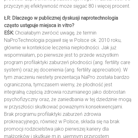
przyczyn jej efektywność może sięgać 80 i więcej procent.
ŁR: Dlaczego w publicznej dyskusji naprotechnologia
często ustępuje miejsca in vitro?
EŚK:
Chciałabym zwrócić uwagę, że termin
NaProTechnologia pojawił się w Polsce ok. 2010 roku,
głównie w kontekście leczenia niepłodności. Jak już
wspomniałam, po pierwsze jest to przede wszystkim
program profilaktyki zaburzeń płodności (ang. fertility care
system) oraz jej docenienia (ang. fertility appreciation). W
tym znaczeniu niestety prezentacja NaPro została bardzo
ograniczona, tymczasem wiemy, że płodność jest
integralną częścią zdrowia rozumianego jako dobrostan
psychofizyczny oraz, że zaniedbania w tej dziedzinie mogą
w przyszłości skutkować poważnymi konsekwencjami.
Brak programu profilaktyki zaburzeń zdrowia
prokreacyjnego, również w Polsce, składa się na brak
promocji rodzicielstwa jako pierwszej kariery dla
małżonków i skutkuje m.in. ujemnym przyrostem