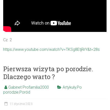
Cz. 2
https://www.youtube.com/watch?v=TKSg8EtjRrY&t=28s
Pierwsza wizyta po porodzie.
Dlaczego warto ?
Gabinet Profamilia2000
Artykuły
,
Po
porodzie
,
Poród
11 stycznia 2023