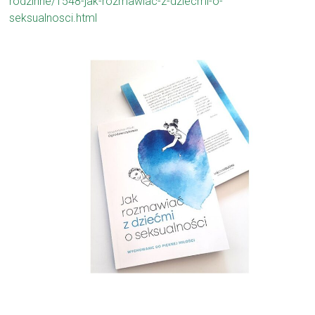
rodzinne/1548-jak-rozmawiac-z-dziecmi-o-
seksualnosci.html