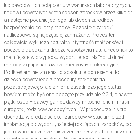
lub dawców i ich połączeniu w warunkach laboratoryjnych,
hodowli powstałych w ten sposób zarodków przez kilka dni,
a następnie podaniu jednego lub dwóch zarodków
bezpośrednio do jamy macicy. Pozostałe zarodki
nadliczbowe są najczęściej zamrażane. Proces ten
całkowicie wyklucza naturalną intymność małżonków i
poczęcie dziecka na drodze współżycia naturalnego, jak to
ma miejsce w przypadku wyboru terapii NaPro lub innej
metody z grupy naprawczej medycyny prokreacyjnej.
Podkreślam, nie zmienia to absolutnie odniesienia do
dziecka powstałego z procedury zapłodnienia
pozaustrojowego, ale zmienia zasadniczo jego status,
bowiem może być ono poczęte przy udziale 2,3,4, a nawet
piątki osób – dawcy gamet, dawcy mitochondrium, matki-
surogatki, rodziców adopcyjnych… W procedurze in vitro
dochodzi w drodze selekcji zarodków w stadium przed
implantacją do wyboru „najlepiej rokujących” zarodków, co
jest równoznaczne ze zniszczeniem reszty istnień ludzkich