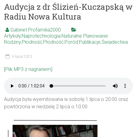
Audycja z dr Ślizień-Kuczapską w
Radiu Nowa Kultura
Gabinet Profamilia2000
Artykuły
,
Naprotechnologia
,
Naturalne Planowanie
Rodziny
,
Płodność
,
Płodność
,
Poród
,
Publikacje
,
Świadectwa
6 lipca 2023
[Plik MP3 z nagraniem]
Audycja była wyemitowana w sobotę 1 lipca o 20:00 oraz
powtórzona w niedzielę 2 lipca o 10:00