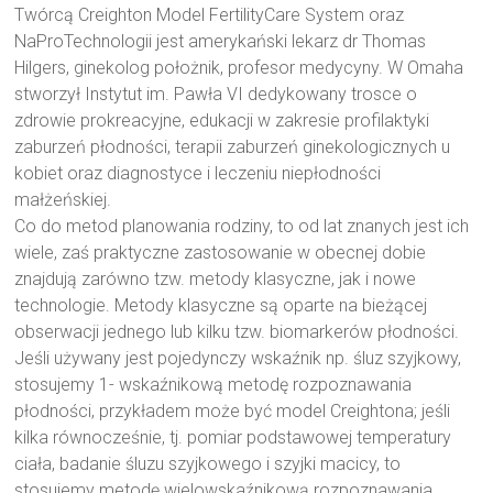
Twórcą Creighton Model FertilityCare System oraz
NaProTechnologii jest amerykański lekarz dr Thomas
Hilgers, ginekolog położnik, profesor medycyny. W Omaha
stworzył Instytut im. Pawła VI dedykowany trosce o
zdrowie prokreacyjne, edukacji w zakresie profilaktyki
zaburzeń płodności, terapii zaburzeń ginekologicznych u
kobiet oraz diagnostyce i leczeniu niepłodności
małżeńskiej.
Co do metod planowania rodziny, to od lat znanych jest ich
wiele, zaś praktyczne zastosowanie w obecnej dobie
znajdują zarówno tzw. metody klasyczne, jak i nowe
technologie. Metody klasyczne są oparte na bieżącej
obserwacji jednego lub kilku tzw. biomarkerów płodności.
Jeśli używany jest pojedynczy wskaźnik np. śluz szyjkowy,
stosujemy 1- wskaźnikową metodę rozpoznawania
płodności, przykładem może być model Creightona; jeśli
kilka równocześnie, tj. pomiar podstawowej temperatury
ciała, badanie śluzu szyjkowego i szyjki macicy, to
stosujemy metodę wielowskaźnikową rozpoznawania