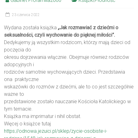
Gabinet Profamilia2000
Książki
,
Płodność
23 czerwca 2022
Wydana została książka
„Jak rozmawiać z dziećmi o
seksualności, czyli wychowanie do pięknej miłości”.
Dedykujemy ją wszystkim rodzicom, którzy mają dzieci od
poczęcia do
okresu dojrzewania włącznie. Obejmuje również rodziców
adopcyjnych i
rodziców samotnie wychowujących dzieci. Przedstawia
ona praktyczne
wskazówki do rozmów z dziećmi, ale to co jest szczególnie
ważne to
przedstawione zostało nauczanie Kościoła Katolickiego w
tym temacie.
Książka ma imprimatur i nihil obstat.
Więcej o książce tutaj
https://odnowa.jezuici.pl/sklep/zycie-osobiste-i-