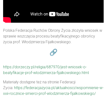
Polska Federacja Ruchów Obrony Życia złożyła wniosek w
sprawie wszczęcia procesu beatyfikacyjnego obrońcy
życia prof. Włodzimierza Fijałkowskiego.
https://dorzeczy.pl/religia/687970/jest-wniosek-o-
beatyfikacje-prof-wlodzimierza-fijalkowskiego.html
Materiały dostępne też na stronie Federacji
Życia:
https://federacjazycia.pl/aktualnosci/wspomnienie-w-
xxii-rocznice-smierci-prof-wlodzimierza-fijalkowskiego/