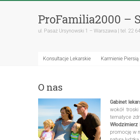
ProFamilia2000 – S
ul. Pasaż Ursynowski 1 – Warszawa | tel. 22 6
Konsultacje Lekarskie
Karmienie Piersią
O nas
Gabinet lekar
wokół troski
tematyce zdr
Włodzimierz 
promocję w n
naturą ludzk