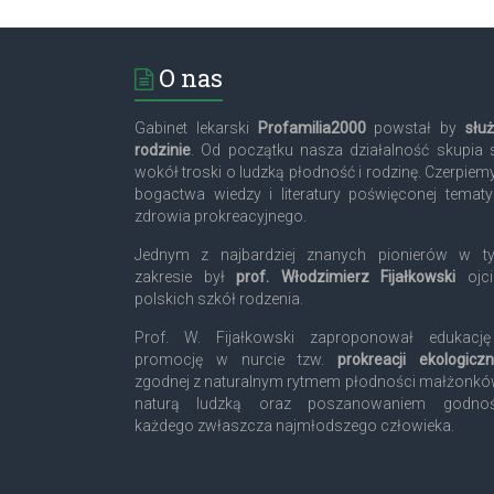
O nas
Gabinet lekarski
Profamilia2000
powstał by
słu
rodzinie
. Od początku nasza działalność skupia 
wokół troski o ludzką płodność i rodzinę. Czerpiem
bogactwa wiedzy i literatury poświęconej temat
zdrowia prokreacyjnego.
Jednym z najbardziej znanych pionierów w t
zakresie był
prof. Włodzimierz Fijałkowski
ojci
polskich szkół rodzenia.
Prof. W. Fijałkowski zaproponował edukację
promocję w nurcie tzw.
prokreacji ekologiczn
zgodnej z naturalnym rytmem płodności małżonkó
naturą ludzką oraz poszanowaniem godnoś
każdego zwłaszcza najmłodszego człowieka.