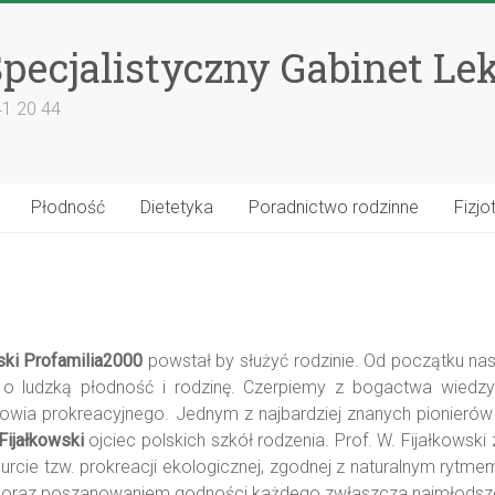
pecjalistyczny Gabinet Le
41 20 44
Płodność
Dietetyka
Poradnictwo rodzinne
Fizjo
ski Profamilia2000
powstał by służyć rodzinie. Od początku nas
 o ludzką płodność i rodzinę. Czerpiemy z bogactwa wiedzy i
owia prokreacyjnego. Jednym z najbardziej znanych pionierów
Fijałkowski
ojciec polskich szkół rodzenia. Prof. W. Fijałkowsk
urcie tzw. prokreacji ekologicznej, zgodnej z naturalnym rytm
ą oraz poszanowaniem godności każdego zwłaszcza najmłodsz