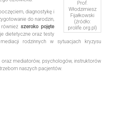
Prof.
Włodzimiesz
oczęciem, diagnostykę i
Fijałkowski
rzygotowanie do narodzin,
(źródło:
y również
szeroko pojęte
prolife.org.pl)
cje dietetyczne oraz testy
z mediacji rodzinnych w sytuacjach kryzysu
ch oraz mediatorów, psychologów, instruktorów
otrzebom naszych pacjentów.