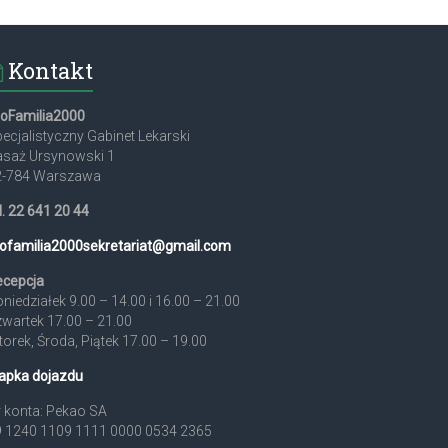
Kontakt
roFamilia2000
ecjalistyczny Gabinet Lekarski
asaż Ursynowski 1
2-784 Warszawa
l. 22 641 20 44
ofamilia2000sekretariat@
gmail.com
ecepcja
niedziałek 9.00 – 14.00 i 16.00 – 21.00
wartek 17.00 – 21.00
orek, Środa, Piątek 17.00 – 19.00
apka dojazdu
 konta: Pekao SA
9 1240 1109 1111 0000 0534 2365