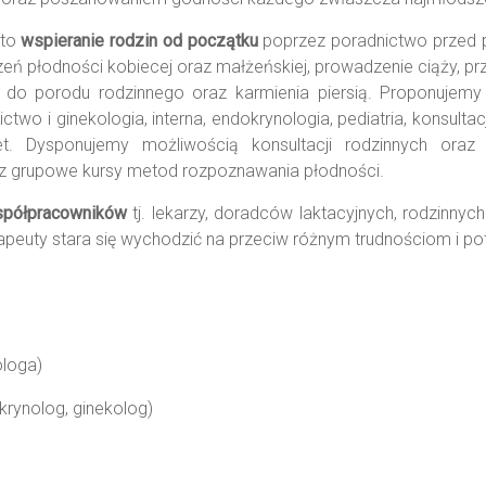
 to
wspieranie rodzin od początku
poprzez poradnictwo przed p
zeń płodności kobiecej oraz małżeńskiej, prowadzenie ciąży, p
 do porodu rodzinnego oraz karmienia piersią. Proponujem
ctwo i ginekologia, interna, endokrynologia, pediatria, konsulta
biet. Dysponujemy możliwością konsultacji rodzinnych ora
az grupowe kursy metod rozpoznawania płodności.
spółpracowników
tj. lekarzy, doradców laktacyjnych, rodzinny
apeuty stara się wychodzić na przeciw różnym trudnościom i p
ologa)
krynolog, ginekolog)