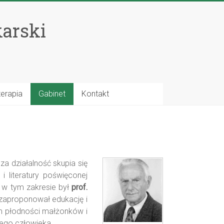
karski
terapia
Gabinet
Kontakt
za działalność skupia się
 literatury poświęconej
 w tym zakresie był
prof.
i zaproponował edukację i
em płodności małżonków i
ego człowieka.