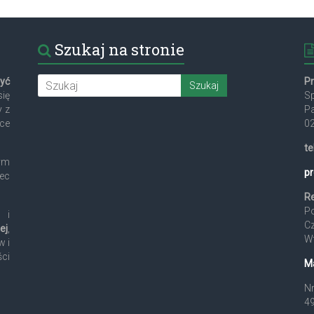
Szukaj na stronie
żyć
P
się
Sp
y z
P
yce
0
te
ym
pr
ec
R
Po
 i
Cz
ej
,
Wt
w i
ci
M
Nr
4