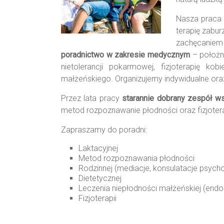
Nasza praca
terapię zabur
zachęcaniem
poradnictwo w zakresie medycznym
– położni
nietolerancji pokarmowej, fizjoterapię ko
małżeńskiego. Organizujemy indywidualne or
Przez lata pracy
starannie dobrany zespół w
metod rozpoznawanie płodności oraz fizjoter
Zapraszamy do poradni:
Laktacyjnej
Metod rozpoznawania płodności
Rodzinnej (mediacje, konsulatacje psych
Dietetycznej
Leczenia niepłodności małżeńskiej (endo
Fizjoterapii