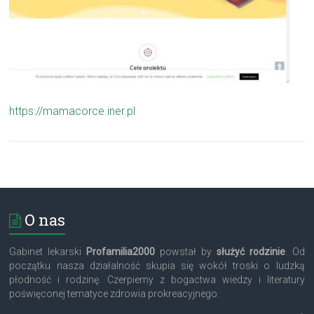
https://mamacorce.iner.pl
O nas
Gabinet lekarski
Profamilia2000
powstał by
służyć rodzinie
. Od
początku nasza działalność skupia się wokół troski o ludzką
płodność i rodzinę. Czerpiemy z bogactwa wiedzy i literatury
poświęconej tematyce zdrowia prokreacyjnego.