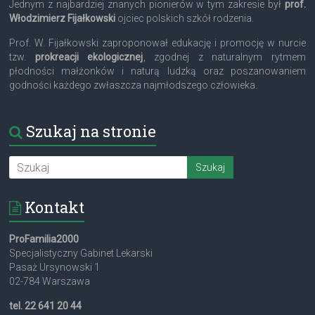
Jednym z najbardziej znanych pionierów w tym zakresie był
prof.
Włodzimierz Fijałkowski
ojciec polskich szkół rodzenia.
Prof. W. Fijałkowski zaproponował edukację i promocję w nurcie
tzw.
prokreacji ekologicznej
, zgodnej z naturalnym rytmem
płodności małżonków i naturą ludzką oraz poszanowaniem
godności każdego zwłaszcza najmłodszego człowieka.
Szukaj na stronie
Kontakt
ProFamilia2000
Specjalistyczny Gabinet Lekarski
Pasaż Ursynowski 1
02-784 Warszawa
tel. 22 641 20 44