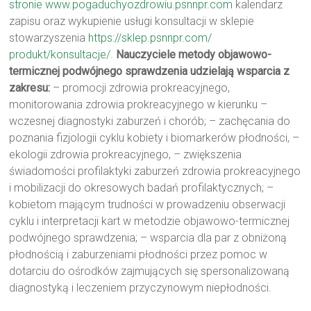
stronie
www.pogaduchyozdrowiu.psnnpr.
com
kalendarz
zapisu oraz wykupienie usługi konsultacji w sklepie
stowarzyszenia
https://sklep.psnnpr.com/
produkt/konsultacje/
.
Nauczyciele metody objawowo-
termicznej podwójnego sprawdzenia udzielają wsparcia z
zakresu:
– promocji zdrowia prokreacyjnego,
monitorowania zdrowia prokreacyjnego w kierunku –
wczesnej diagnostyki zaburzeń i chorób; – zachęcania do
poznania fizjologii cyklu kobiety i biomarkerów płodności, –
ekologii zdrowia prokreacyjnego, – zwiększenia
świadomości profilaktyki zaburzeń zdrowia prokreacyjnego
i mobilizacji do okresowych badań profilaktycznych; –
kobietom mającym trudności w prowadzeniu obserwacji
cyklu i interpretacji kart w metodzie objawowo-termicznej
podwójnego sprawdzenia; – wsparcia dla par z obniżoną
płodnością i zaburzeniami płodności przez pomoc w
dotarciu do ośrodków zajmujących się spersonalizowaną
diagnostyką i leczeniem przyczynowym niepłodności.