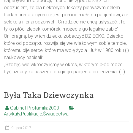
nagabywani do aborcji, trudno nie zgodzić się z ich
odczuciem, że dla niektórych lekarzy pierwszym celem
badań prenatalnych nie jest pomoc małemu pacjentowi, ale
selekcja nienarodzonych. Ci rodzice nie chcą usłyszeć: „To
tylko płód, zlepek komórek, możecie go legalnie zabić”.
Oni pragną, by w ich dziecku zobaczyć DZIECKO. Dziecko,
które od początku rozwija się we właściwym sobie tempie,
któremu bije serce, które ma wolę życia. Już w 1980 roku (!)
naukowcy napisali:
„Szczęśliwie wkroczyliśmy w okres, w którym płód może
być uznany za naszego drugiego pacjenta do leczenia. (…)
Była Taka Dziewczynka
Gabinet Profamilia2000
Artykuły
,
Publikacje
,
Świadectwa
9 lipca 2017