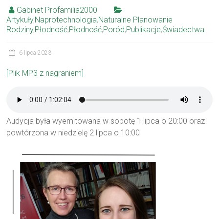
Gabinet Profamilia2000
Artykuły
,
Naprotechnologia
,
Naturalne Planowanie
Rodziny
,
Płodność
,
Płodność
,
Poród
,
Publikacje
,
Świadectwa
6 lipca 2023
[Plik MP3 z nagraniem]
Audycja była wyemitowana w sobotę 1 lipca o 20:00 oraz
powtórzona w niedzielę 2 lipca o 10:00