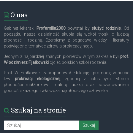
O nas
Gabinet lekarski
Profamilia2000
powstał by
służyć rodzinie
. Od
początku nasza działalność skupia się wokół troski o ludzką
płodność i rodzinę. Czerpiemy z bogactwa wiedzy i literatury
poświęconej tematyce zdrowia prokreacyjnego.
Jednym z najbardziej znanych pionierów w tym zakresie był
prof.
Włodzimierz Fijałkowski
ojciec polskich szkół rodzenia.
Prof. W. Fijałkowski zaproponował edukację i promocję w nurcie
tzw.
prokreacji ekologicznej
, zgodnej z naturalnym rytmem
płodności małżonków i naturą ludzką oraz poszanowaniem
godności każdego zwłaszcza najmłodszego człowieka.
Szukaj na stronie