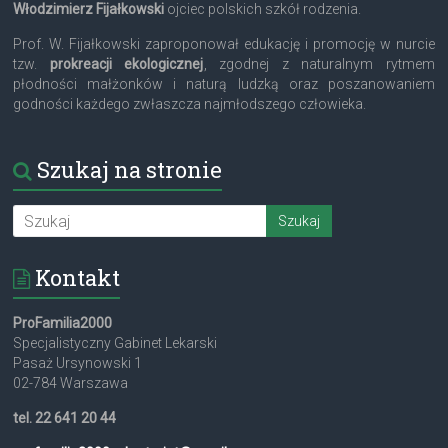
Włodzimierz Fijałkowski
ojciec polskich szkół rodzenia.
Prof. W. Fijałkowski zaproponował edukację i promocję w nurcie
tzw.
prokreacji ekologicznej
, zgodnej z naturalnym rytmem
płodności małżonków i naturą ludzką oraz poszanowaniem
godności każdego zwłaszcza najmłodszego człowieka.
Szukaj na stronie
Kontakt
ProFamilia2000
Specjalistyczny Gabinet Lekarski
Pasaż Ursynowski 1
02-784 Warszawa
tel. 22 641 20 44