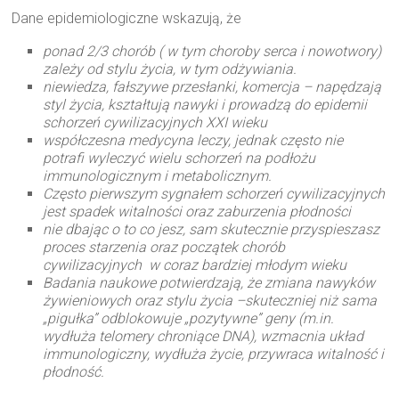
Dane epidemiologiczne wskazują, że
ponad 2/3 chorób ( w tym choroby serca i nowotwory)
zależy od stylu życia, w tym odżywiania.
niewiedza, fałszywe przesłanki, komercja – napędzają
styl życia, kształtują nawyki i prowadzą do epidemii
schorzeń cywilizacyjnych XXI wieku
współczesna medycyna leczy, jednak często nie
potrafi wyleczyć wielu schorzeń na podłożu
immunologicznym i metabolicznym.
Często pierwszym sygnałem schorzeń cywilizacyjnych
jest spadek witalności oraz zaburzenia płodności
nie dbając o to co jesz, sam skutecznie przyspieszasz
proces starzenia oraz początek chorób
cywilizacyjnych w coraz bardziej młodym wieku
Badania naukowe potwierdzają, że zmiana nawyków
żywieniowych oraz stylu życia –skuteczniej niż sama
„pigułka” odblokowuje „pozytywne” geny (m.in.
wydłuża telomery chroniące DNA), wzmacnia układ
immunologiczny, wydłuża życie, przywraca witalność i
płodność.