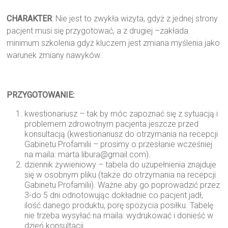
CHARAKTER
: Nie jest to zwykła wizyta, gdyż z jednej strony
pacjent musi się przygotować, a z drugiej –zakłada
minimum szkolenia gdyż kluczem jest zmiana myślenia jako
warunek zmiany nawyków.
PRZYGOTOWANIE:
kwestionariusz – tak by móc zapoznać się z sytuacją i
problemem zdrowotnym pacjenta jeszcze przed
konsultacją (kwestionariusz do otrzymania na recepcji
Gabinetu Profamilii – prosimy o przesłanie wcześniej
na maila: marta.libura@gmail.com).
dziennik żywieniowy – tabela do uzupełnienia znajduje
się w osobnym pliku (także do otrzymania na recepcji
Gabinetu Profamilii). Ważne aby go poprowadzić przez
3-do 5 dni odnotowując dokładnie co pacjent jadł,
ilość danego produktu, porę spożycia posiłku. Tabelę
nie trzeba wysyłać na maila: wydrukować i donieść w
dzień konsultacji.