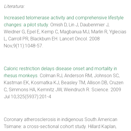
Literatura:
Increased telomerase activity and comprehensive lifestyle
changes: a pilot study.
Ornish D, Lin J, Daubenmier J,
Weidner G, Epel E, Kemp C, Magbanua MJ, Marlin R, Yglecias
L, Carroll PR, Blackburn EH. Lancet Oncol. 2008
Nov;9(11):1048-57.
Caloric restriction delays disease onset and mortality in
rhesus monkeys.
Colman RJ, Anderson RM, Johnson SC,
Kastman EK, Kosmatka KJ, Beasley TM, Allison DB, Cruzen
C, Simmons HA, Kemnitz JW, Weindruch R. Science. 2009
Jul 10;325(5937):201-4
Coronary atherosclerosis in indigenous South American
Tsimane: a cross-sectional cohort study. Hillard Kaplan,