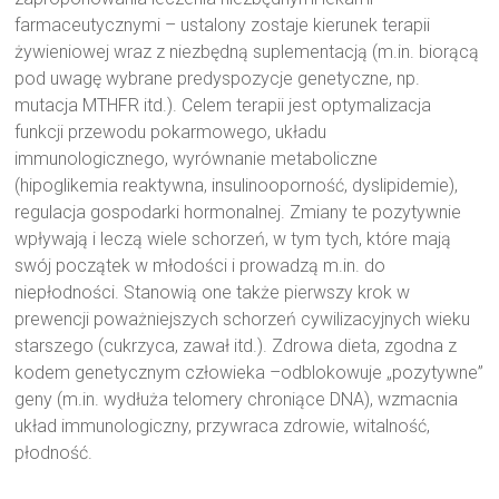
farmaceutycznymi – ustalony zostaje kierunek terapii
żywieniowej wraz z niezbędną suplementacją (m.in. biorącą
pod uwagę wybrane predyspozycje genetyczne, np.
mutacja MTHFR itd.). Celem terapii jest optymalizacja
funkcji przewodu pokarmowego, układu
immunologicznego, wyrównanie metaboliczne
(hipoglikemia reaktywna, insulinooporność, dyslipidemie),
regulacja gospodarki hormonalnej. Zmiany te pozytywnie
wpływają i leczą wiele schorzeń, w tym tych, które mają
swój początek w młodości i prowadzą m.in. do
niepłodności. Stanowią one także pierwszy krok w
prewencji poważniejszych schorzeń cywilizacyjnych wieku
starszego (cukrzyca, zawał itd.). Zdrowa dieta, zgodna z
kodem genetycznym człowieka –odblokowuje „pozytywne”
geny (m.in. wydłuża telomery chroniące DNA), wzmacnia
układ immunologiczny, przywraca zdrowie, witalność,
płodność.