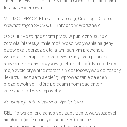
NaProTECHNOLOGY (NFP Medical Consultant), dietetyka-
terapia żywieniowa.
MIEJSCE PRACY: Klinika Hematologi, Onkologi i Chorob
Wewnetrznych SPCSK, ul. Banacha w Warszawie.
O SOBIE: Poza godzinami pracy w publicznej służbie
zdrowia interesują mnie możliwości wpływania na geny
człowieka poprzez dietę, a tym samym prewencja i
wspieranie terapii schorzeń cywilizacyjnych poprzez
radykalne zmiany nawyków (dieta, ruch itd.). Na co dzień
moje życie prywatne staram się dostosowywać do zasady
„lekarzu ulecz sam siebie” tj. wprowadzanie zaleceń
prozdrowotnych, które polecam moim pacjentom –
zaczynam od własnej osoby.
Konsultacja internistyczno- żywieniowa
CEL
: Po wstępnej diagnostyce zaburzeń towarzyszących
niepłodności (i/lub innych schorzeń), oprócz
zaproponowania leczenia niezbędnymi lekami