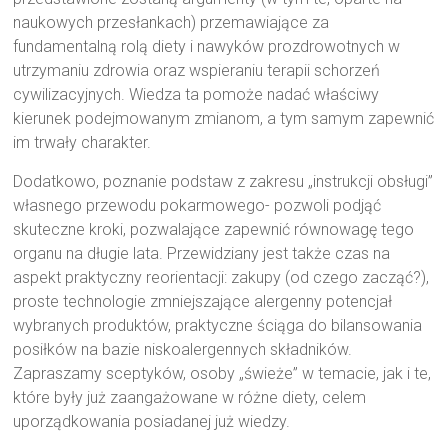
naukowych przesłankach) przemawiające za
fundamentalną rolą diety i nawyków prozdrowotnych w
utrzymaniu zdrowia oraz wspieraniu terapii schorzeń
cywilizacyjnych. Wiedza ta pomoże nadać właściwy
kierunek podejmowanym zmianom, a tym samym zapewnić
im trwały charakter.
Dodatkowo, poznanie podstaw z zakresu „instrukcji obsługi”
własnego przewodu pokarmowego- pozwoli podjąć
skuteczne kroki, pozwalające zapewnić równowagę tego
organu na długie lata. Przewidziany jest także czas na
aspekt praktyczny reorientacji: zakupy (od czego zacząć?),
proste technologie zmniejszające alergenny potencjał
wybranych produktów, praktyczne ściąga do bilansowania
posiłków na bazie niskoalergennych składników.
Zapraszamy sceptyków, osoby „świeże” w temacie, jak i te,
które były już zaangażowane w różne diety, celem
uporządkowania posiadanej już wiedzy.