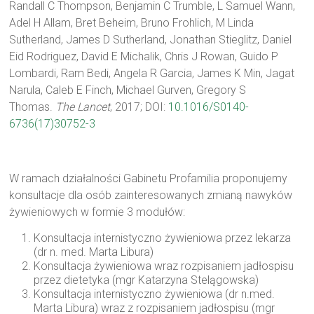
Randall C Thompson, Benjamin C Trumble, L Samuel Wann,
Adel H Allam, Bret Beheim, Bruno Frohlich, M Linda
Sutherland, James D Sutherland, Jonathan Stieglitz, Daniel
Eid Rodriguez, David E Michalik, Chris J Rowan, Guido P
Lombardi, Ram Bedi, Angela R Garcia, James K Min, Jagat
Narula, Caleb E Finch, Michael Gurven, Gregory S
Thomas.
The Lancet
, 2017; DOI:
10.1016/S0140-
6736(17)30752-3
W ramach działalności Gabinetu Profamilia proponujemy
konsultacje dla osób zainteresowanych zmianą nawyków
żywieniowych w formie 3 modułów:
Konsultacja internistyczno żywieniowa przez lekarza
(dr n. med. Marta Libura)
Konsultacja żywieniowa wraz rozpisaniem jadłospisu
przez dietetyka (mgr Katarzyna Stelągowska)
Konsultacja internistyczno żywieniowa (dr n.med.
Marta Libura) wraz z rozpisaniem jadłospisu (mgr