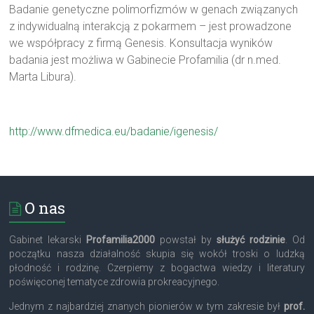
Badanie genetyczne polimorfizmów w genach związanych
z indywidualną interakcją z pokarmem – jest prowadzone
we współpracy z firmą Genesis. Konsultacja wyników
badania jest możliwa w Gabinecie Profamilia (dr n.med.
Marta Libura).
http://www.dfmedica.eu/badanie/igenesis/
O nas
Gabinet lekarski
Profamilia2000
powstał by
służyć rodzinie
. Od
początku nasza działalność skupia się wokół troski o ludzką
płodność i rodzinę. Czerpiemy z bogactwa wiedzy i literatury
poświęconej tematyce zdrowia prokreacyjnego.
Jednym z najbardziej znanych pionierów w tym zakresie był
prof.