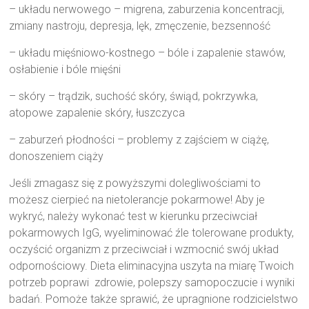
– układu nerwowego – migrena, zaburzenia koncentracji,
zmiany nastroju, depresja, lęk, zmęczenie, bezsenność
– układu mięśniowo-kostnego – bóle i zapalenie stawów,
osłabienie i bóle mięśni
– skóry – trądzik, suchość skóry, świąd, pokrzywka,
atopowe zapalenie skóry, łuszczyca
– zaburzeń płodności – problemy z zajściem w ciążę,
donoszeniem ciąży
Jeśli zmagasz się z powyższymi dolegliwościami to
możesz cierpieć na nietolerancje pokarmowe! Aby je
wykryć, należy wykonać test w kierunku przeciwciał
pokarmowych IgG, wyeliminować źle tolerowane produkty,
oczyścić organizm z przeciwciał i wzmocnić swój układ
odpornościowy. Dieta eliminacyjna uszyta na miarę Twoich
potrzeb poprawi zdrowie, polepszy samopoczucie i wyniki
badań. Pomoże także sprawić, że upragnione rodzicielstwo