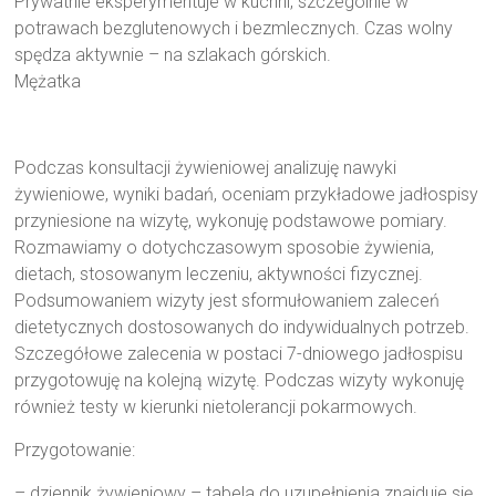
Prywatnie eksperymentuje w kuchni, szczególnie w
potrawach bezglutenowych i bezmlecznych. Czas wolny
spędza aktywnie – na szlakach górskich.
Mężatka
Podczas konsultacji żywieniowej analizuję nawyki
żywieniowe, wyniki badań, oceniam przykładowe jadłospisy
przyniesione na wizytę, wykonuję podstawowe pomiary.
Rozmawiamy o dotychczasowym sposobie żywienia,
dietach, stosowanym leczeniu, aktywności fizycznej.
Podsumowaniem wizyty jest sformułowaniem zaleceń
dietetycznych dostosowanych do indywidualnych potrzeb.
Szczegółowe zalecenia w postaci 7-dniowego jadłospisu
przygotowuję na kolejną wizytę. Podczas wizyty wykonuję
również testy w kierunki nietolerancji pokarmowych.
Przygotowanie:
– dziennik żywieniowy – tabela do uzupełnienia znajduje się