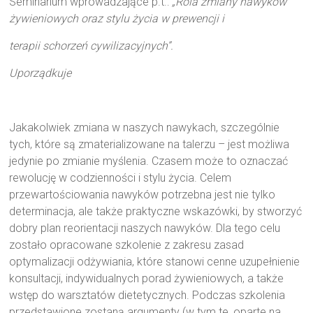
Seminarium wprowadzające p.t.:
„Rola zmiany nawyków
żywieniowych oraz stylu życia w prewencji i
terapii schorzeń cywilizacyjnych”.
Uporządkuje
Jakakolwiek zmiana w naszych nawykach, szczególnie
tych, które są zmaterializowane na talerzu – jest możliwa
jedynie po zmianie myślenia. Czasem może to oznaczać
rewolucję w codzienności i stylu życia. Celem
przewartościowania nawyków potrzebna jest nie tylko
determinacja, ale także praktyczne wskazówki, by stworzyć
dobry plan reorientacji naszych nawyków. Dla tego celu
zostało opracowane szkolenie z zakresu zasad
optymalizacji odżywiania, które stanowi cenne uzupełnienie
konsultacji, indywidualnych porad żywieniowych, a także
wstęp do warsztatów dietetycznych. Podczas szkolenia
przedstawione zostaną argumenty (w tym te, oparte na