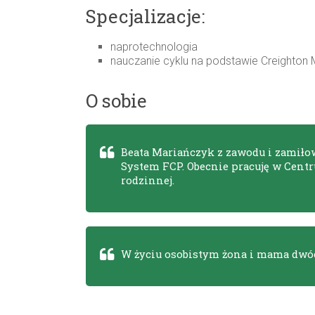
Specjalizacje:
naprotechnologia
nauczanie cyklu na podstawie Creighton
O sobie
Beata Mariańczyk z zawodu i zamiłow
System FCP. Obecnie pracuję w Cen
rodzinnej.
W życiu osobistym żona i mama dwóc