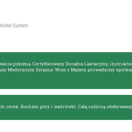
 Model System
ania położna, Certyfikowany Doradca Laktacyjny, instruktor
trum Medycznym Żelazna. Wraz z Mężem prowadzimy spotka
h córek. Kocham góry i wędrówki. Całą rodziną zdobywamy