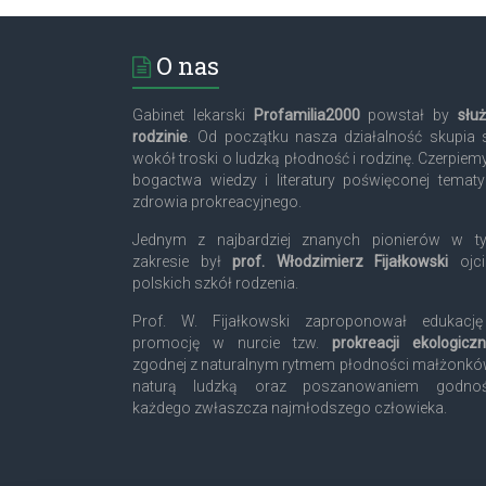
O nas
Gabinet lekarski
Profamilia2000
powstał by
słu
rodzinie
. Od początku nasza działalność skupia 
wokół troski o ludzką płodność i rodzinę. Czerpiem
bogactwa wiedzy i literatury poświęconej temat
zdrowia prokreacyjnego.
Jednym z najbardziej znanych pionierów w t
zakresie był
prof. Włodzimierz Fijałkowski
ojci
polskich szkół rodzenia.
Prof. W. Fijałkowski zaproponował edukację
promocję w nurcie tzw.
prokreacji ekologiczn
zgodnej z naturalnym rytmem płodności małżonkó
naturą ludzką oraz poszanowaniem godnoś
każdego zwłaszcza najmłodszego człowieka.