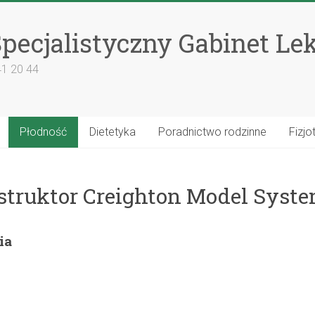
pecjalistyczny Gabinet Le
41 20 44
Płodność
Dietetyka
Poradnictwo rodzinne
Fizjo
struktor Creighton Model Syst
ia