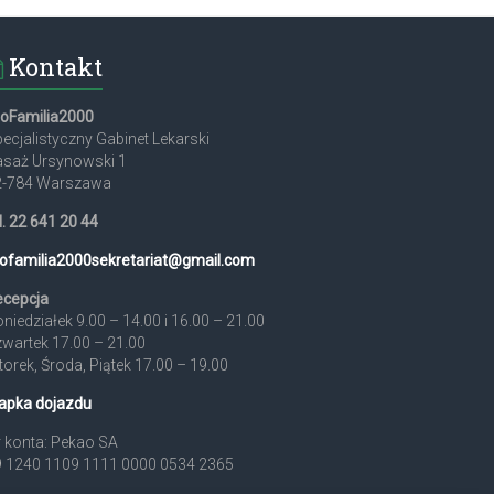
Kontakt
roFamilia2000
ecjalistyczny Gabinet Lekarski
asaż Ursynowski 1
2-784 Warszawa
l. 22 641 20 44
ofamilia2000sekretariat@
gmail.com
ecepcja
niedziałek 9.00 – 14.00 i 16.00 – 21.00
wartek 17.00 – 21.00
orek, Środa, Piątek 17.00 – 19.00
apka dojazdu
 konta: Pekao SA
9 1240 1109 1111 0000 0534 2365