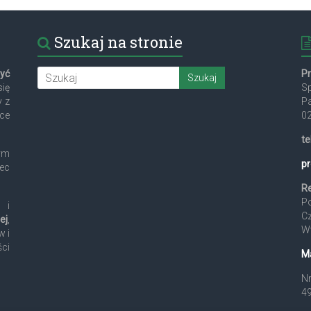
Szukaj na stronie
żyć
P
się
Sp
y z
P
yce
0
te
ym
pr
ec
R
Po
 i
Cz
ej
,
Wt
w i
ci
M
Nr
4