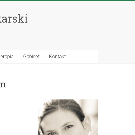
karski
terapia
Gabinet
Kontakt
em