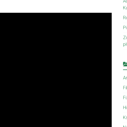
A
Ku
R
P
Z
p
A
F
Fi
Hi
K