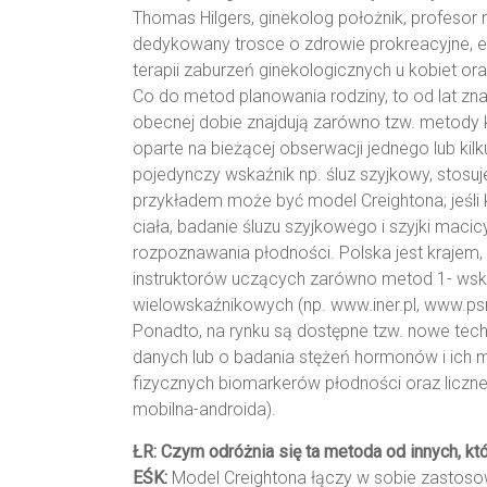
Thomas Hilgers, ginekolog położnik, profesor
dedykowany trosce o zdrowie prokreacyjne, ed
terapii zaburzeń ginekologicznych u kobiet ora
Co do metod planowania rodziny, to od lat zna
obecnej dobie znajdują zarówno tzw. metody k
oparte na bieżącej obserwacji jednego lub kil
pojedynczy wskaźnik np. śluz szyjkowy, stos
przykładem może być model Creightona; jeśli 
ciała, badanie śluzu szyjkowego i szyjki mac
rozpoznawania płodności. Polska jest krajem
instruktorów uczących zarówno metod 1- wska
wielowskaźnikowych (np. www.iner.pl, www.ps
Ponadto, na rynku są dostępne tzw. nowe tech
danych lub o badania stężeń hormonów i ich
fizycznych biomarkerów płodności oraz liczne ap
mobilna-androida).
ŁR: Czym odróżnia się ta metoda od innych, k
EŚK:
Model Creightona łączy w sobie zastos