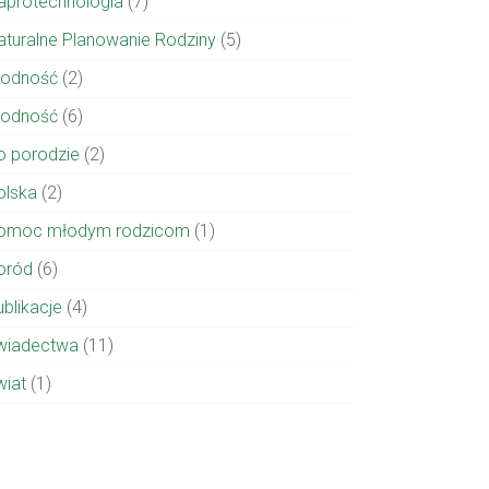
aprotechnologia
(7)
aturalne Planowanie Rodziny
(5)
łodność
(2)
łodność
(6)
o porodzie
(2)
olska
(2)
omoc młodym rodzicom
(1)
oród
(6)
ublikacje
(4)
wiadectwa
(11)
wiat
(1)