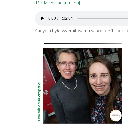
[Plik MP3 z nagraniem]
Audycja była wyemitowana w sobotę 1 lipca o 