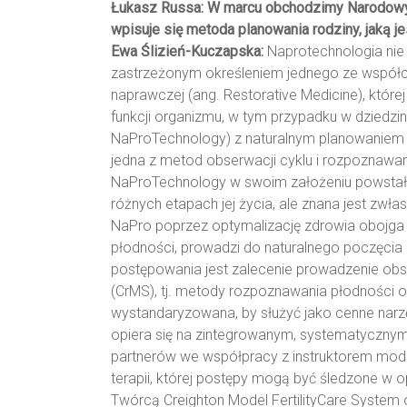
Łukasz Russa: W marcu obchodzimy Narodowy D
wpisuje się metoda planowania rodziny, jaką je
Ewa Ślizień-Kuczapska:
Naprotechnologia nie 
zastrzeżonym określeniem jednego ze współcz
naprawczej (ang. Restorative Medicine), które
funkcji organizmu, w tym przypadku w dziedzin
NaProTechnology) z naturalnym planowaniem rod
jedna z metod obserwacji cyklu i rozpoznawan
NaProTechnology w swoim założeniu powstała
różnych etapach jej życia, ale znana jest zwł
NaPro poprzez optymalizację zdrowia obojga 
płodności, prowadzi do naturalnego poczęci
postępowania jest zalecenie prowadzenie obs
(CrMS), tj. metody rozpoznawania płodności op
wystandaryzowana, by służyć jako cenne narz
opiera się na zintegrowanym, systematyczny
partnerów we współpracy z instruktorem mode
terapii, której postępy mogą być śledzone w o
Twórcą Creighton Model FertilityCare System 