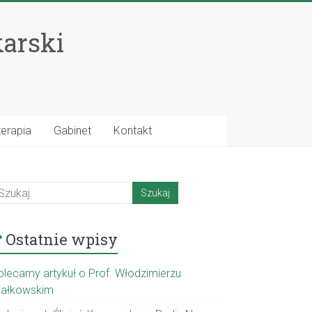
karski
terapia
Gabinet
Kontakt
Ostatnie wpisy
olecamy artykuł o Prof. Włodzimierzu
ijałkowskim