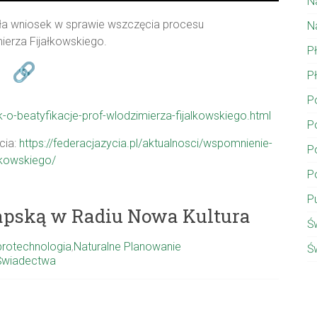
N
ła wniosek w sprawie wszczęcia procesu
N
ierza Fijałkowskiego.
P
P
P
ek-o-beatyfikacje-prof-wlodzimierza-fijalkowskiego.html
P
cia:
https://federacjazycia.pl/aktualnosci/wspomnienie-
P
alkowskiego/
P
P
zapską w Radiu Nowa Kultura
Ś
rotechnologia
,
Naturalne Planowanie
Ś
Świadectwa