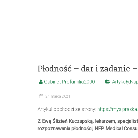
Płodność – dar i zadanie 
Gabinet Profamilia2000
Artykuły
,
Nap
24 marca 2021
Artykuł pochodzi ze strony:
https://myslpraska
Z Ewą Ślizień Kuczapską, lekarzem, specjalis
rozpoznawania płodności, NFP Medical Consul