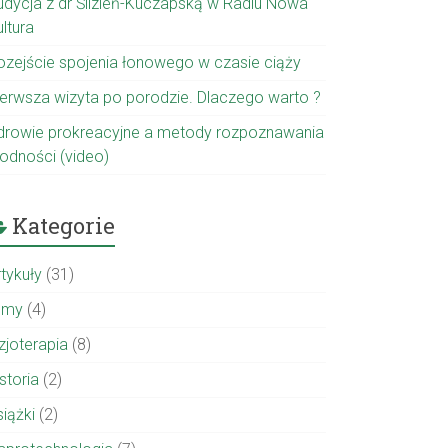
udycja z dr Ślizień-Kuczapską w Radiu Nowa
ltura
ozejście spojenia łonowego w czasie ciąży
ierwsza wizyta po porodzie. Dlaczego warto ?
drowie prokreacyjne a metody rozpoznawania
łodności (video)
Kategorie
rtykuły
(31)
ilmy
(4)
zjoterapia
(8)
storia
(2)
siążki
(2)