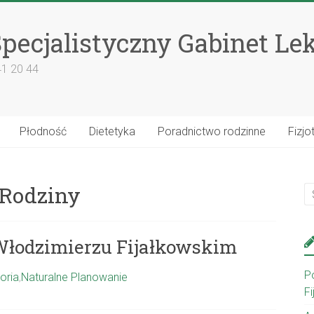
pecjalistyczny Gabinet Le
41 20 44
Płodność
Dietetyka
Poradnictwo rodzinne
Fizjo
 Rodziny
 Włodzimierzu Fijałkowskim
P
toria
,
Naturalne Planowanie
F