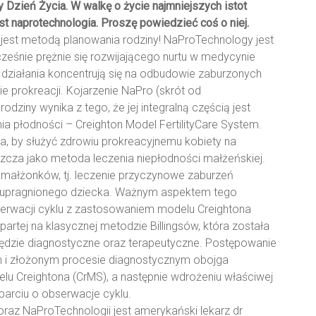
zień Życia. W walkę o życie najmniejszych istot
st naprotechnologia. Proszę powiedzieć coś o niej.
jest metodą planowania rodziny! NaProTechnology jest
eśnie prężnie się rozwijającego nurtu w medycynie
j działania koncentrują się na odbudowie zaburzonych
ie prokreacji. Kojarzenie NaPro (skrót od
ziny wynika z tego, że jej integralną częścią jest
ia płodności – Creighton Model FertilityCare System.
, by służyć zdrowiu prokreacyjnemu kobiety na
aszcza jako metoda leczenia niepłodności małżeńskiej.
małżonków, tj. leczenie przyczynowe zaburzeń
a upragnionego dziecka. Ważnym aspektem tego
erwacji cyklu z zastosowaniem modelu Creightona
artej na klasycznej metodzie Billingsów, która została
ędzie diagnostyczne oraz terapeutyczne. Postępowanie
m i złożonym procesie diagnostycznym obojga
lu Creightona (CrMS), a następnie wdrożeniu właściwej
parciu o obserwacje cyklu.
oraz NaProTechnologii jest amerykański lekarz dr