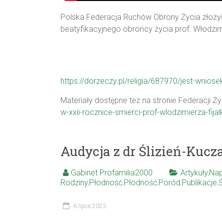
Polska Federacja Ruchów Obrony Życia złoży
beatyfikacyjnego obrońcy życia prof. Włodzim
https://dorzeczy.pl/religia/687970/jest-wnios
Materiały dostępne też na stronie Federacji Ży
w-xxii-rocznice-smierci-prof-wlodzimierza-fij
Audycja z dr Ślizień-Kuc
Gabinet Profamilia2000
Artykuły
,
Nap
Rodziny
,
Płodność
,
Płodność
,
Poród
,
Publikacje
,
6 lipca 2023