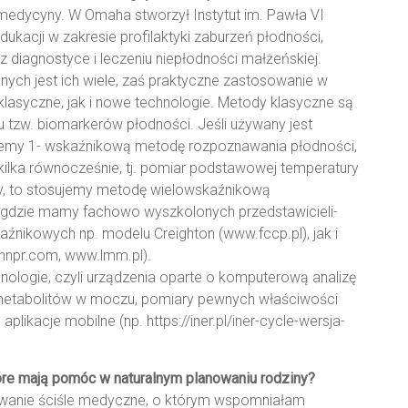
 medycyny. W Omaha stworzył Instytut im. Pawła VI
ukacji w zakresie profilaktyki zaburzeń płodności,
z diagnostyce i leczeniu niepłodności małżeńskiej.
nych jest ich wiele, zaś praktyczne zastosowanie w
lasyczne, jak i nowe technologie. Metody klasyczne są
ku tzw. biomarkerów płodności. Jeśli używany jest
ujemy 1- wskaźnikową metodę rozpoznawania płodności,
kilka równocześnie, tj. pomiar podstawowej temperatury
icy, to stosujemy metodę wielowskaźnikową
, gdzie mamy fachowo wyszkolonych przedstawicieli-
źnikowych np. modelu Creighton (www.fccp.pl), jak i
nnpr.com, www.lmm.pl).
nologie, czyli urządzenia oparte o komputerową analizę
 metabolitów w moczu, pomiary pewnych właściwości
likacje mobilne (np. https://iner.pl/iner-cycle-wersja-
tóre mają pomóc w naturalnym planowaniu rodziny?
owanie ściśle medyczne, o którym wspomniałam