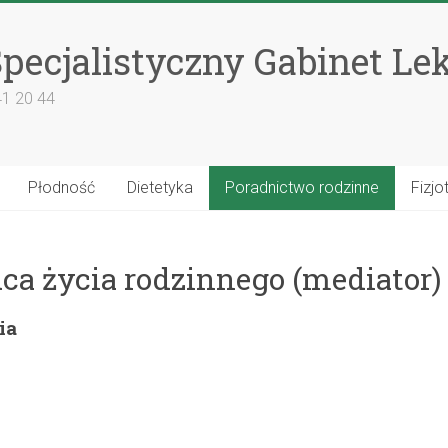
pecjalistyczny Gabinet Le
41 20 44
Płodność
Dietetyka
Poradnictwo rodzinne
Fizjo
ca życia rodzinnego (mediator)
ia