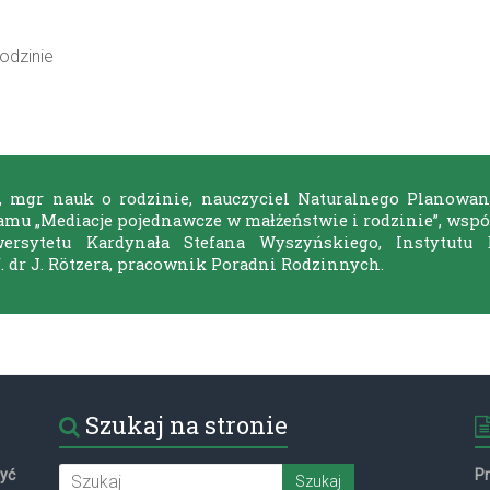
odzinie
o, mgr nauk o rodzinie, nauczyciel Naturalnego Planowan
ramu „Mediacje pojednawcze w małżeństwie i rodzinie”, wsp
ersytetu Kardynała Stefana Wyszyńskiego, Instytutu E
 dr J. Rötzera, pracownik Poradni Rodzinnych.
Szukaj na stronie
żyć
P