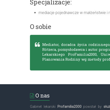
Specjalizacje:
mediacje pojednawcze w małżeństwie i r
O sobie
Mediator, doradca życia rodzinneg
Rötzera, pomysłodawca i autor prog
Lekarskiego ProFamilia2000, Uniw
Planowania Rodziny wg metody prof.
O nas
Gabinet lekarski
Profamilia2000
powstał by
słu