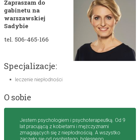
Zapraszam do
gabinetu na
warszawskiej
Sadybie
tel. 506-465-166
Specjalizacje:
leczenie niepłodności
O sobie
Jestem psychologiem i psychoterapeutką. Od 9
lat pracującą z kobietami i mężczyznami
zmagających się z niepłodnością. A wszystko
zaczęło się od osobistego, bolesnego