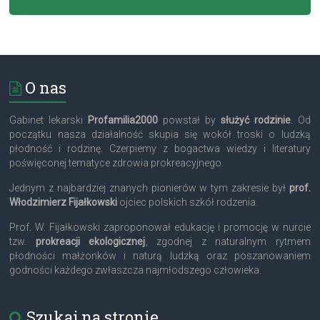
O nas
Gabinet lekarski
Profamilia2000
powstał by
służyć rodzinie
. Od
początku nasza działalność skupia się wokół troski o ludzką
płodność i rodzinę. Czerpiemy z bogactwa wiedzy i literatury
poświęconej tematyce zdrowia prokreacyjnego.
Jednym z najbardziej znanych pionierów w tym zakresie był
prof.
Włodzimierz Fijałkowski
ojciec polskich szkół rodzenia.
Prof. W. Fijałkowski zaproponował edukację i promocję w nurcie
tzw.
prokreacji ekologicznej
, zgodnej z naturalnym rytmem
płodności małżonków i naturą ludzką oraz poszanowaniem
godności każdego zwłaszcza najmłodszego człowieka.
Szukaj na stronie