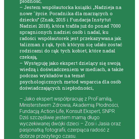
płodność,
– Jestem współautorka książki „Nadzieja na
nowe ˝życie. Poradnika dla marzących o
dziecku” (Znak, 2015 i Fundacja Instytut
Nadziei 2018), która trafiła już do ponad 7000
spragnionych nadziei osób i nadal, ku
radości współautorek jest przekazywana jak
talizman z rąk, tych którym się udało zostać
rodzicami do rąk tych kobiet, które nadal
czekają,
– Występuję jako ekspert dzielący się swoją
wiedzą i doświadczeniem w mediach, a także
podczas wykładów na temat
psychologicznych metod wsparcia dla osób
doświadczających niepłodności,
– Jako ekspert współpracuję z ProFamilią,
Ministerstwem Zdrowia, Akademią Płodności,
Fundacją Action-Life, Konsult Ekspert, SNPR
Dziś szczęśliwie jestem mamą długo
wyczekiwanej dwójki dzieci – Zosi i Jasia oraz
pasjonatką fotografii, czerpiąca radość z
dobrze przeżytego czasu.