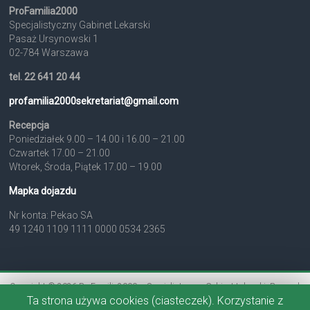
ProFamilia2000
Specjalistyczny Gabinet Lekarski
Pasaż Ursynowski 1
02-784 Warszawa
tel. 22 641 20 44
profamilia2000sekretariat@
gmail.com
Recepcja
Poniedziałek 9.00 – 14.00 i 16.00 – 21.00
Czwartek 17.00 – 21.00
Wtorek, Środa, Piątek 17.00 – 19.00
Mapka dojazdu
Nr konta: Pekao SA
49 1240 1109 1111 0000 0534 2365
Copyright © 2026
ProFamilia2000 – Specjalistyczny Gabinet Lekarski
. Powered
Ta strona używa cookies (ciasteczek). Korzystanie z
by
WordPress
. Theme: Accelerate by
ThemeGrill
.