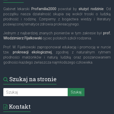
Gabinet lekarski
Profamilia2000
powstał by
służyć rodzinie
. Od
początku nasza działalność skupia się wokół troski o ludzką
płodność i rodzinę. Czerpiemy z bogactwa wiedzy i literatury
poświęconej tematyce zdrowia prokreacyjnego.
Jednym z najbardziej znanych pionierów w tym zakresie był
prof.
Włodzimierz Fijałkowski
ojciec polskich szkół rodzenia.
Prof. W. Fijałkowski zaproponował edukację i promocję w nurcie
tzw.
prokreacji ekologicznej
, zgodnej z naturalnym rytmem
płodności małżonków i naturą ludzką oraz poszanowaniem
godności każdego zwłaszcza najmłodszego człowieka.
Szukaj na stronie
Kontakt