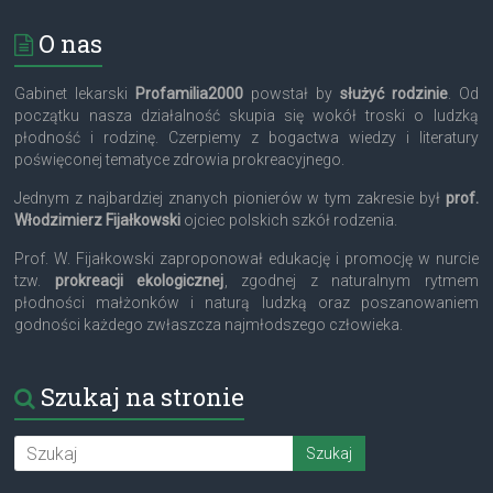
O nas
Gabinet lekarski
Profamilia2000
powstał by
służyć rodzinie
. Od
początku nasza działalność skupia się wokół troski o ludzką
płodność i rodzinę. Czerpiemy z bogactwa wiedzy i literatury
poświęconej tematyce zdrowia prokreacyjnego.
Jednym z najbardziej znanych pionierów w tym zakresie był
prof.
Włodzimierz Fijałkowski
ojciec polskich szkół rodzenia.
Prof. W. Fijałkowski zaproponował edukację i promocję w nurcie
tzw.
prokreacji ekologicznej
, zgodnej z naturalnym rytmem
płodności małżonków i naturą ludzką oraz poszanowaniem
godności każdego zwłaszcza najmłodszego człowieka.
Szukaj na stronie