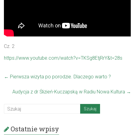
Cz. 2
https://www.youtube.com/watch?v=TKSg8EtjRrY&t=28s
←
Pierwsza wizyta po porodzie. Dlaczego warto ?
Audycja z dr Ślizień-Kuczapską w Radiu Nowa Kultura
→
Ostatnie wpisy