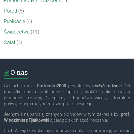
Pomoc młodym rodzicom
(1)
Poród
(6)
Publikacje
(4)
Świadectwa
(11)
Świat
(1)
O nas
Gabinet lekarski
Profamilia2000
powstał by
służyć rodzinie
. Od
początku nasza działalność skupia się wokół troski o ludzką
płodność i rodzinę. Czerpiemy z bogactwa wiedzy i literatury
poświęconej tematyce zdrowia prokreacyjnego.
Jednym z najbardziej znanych pionierów w tym zakresie był
prof.
Włodzimierz Fijałkowski
ojciec polskich szkół rodzenia.
Prof. W. Fijałkowski zaproponował edukację i promocję w nurcie