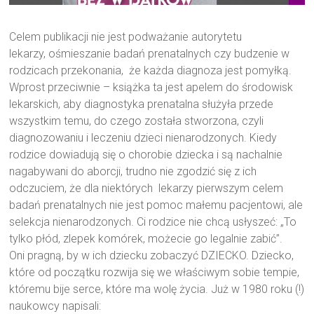
Celem publikacji nie jest podważanie autorytetu
lekarzy, ośmieszanie badań prenatalnych czy budzenie w
rodzicach przekonania, że każda diagnoza jest pomyłką.
Wprost przeciwnie – książka ta jest apelem do środowisk
lekarskich, aby diagnostyka prenatalna służyła przede
wszystkim temu, do czego została stworzona, czyli
diagnozowaniu i leczeniu dzieci nienarodzonych. Kiedy
rodzice dowiadują się o chorobie dziecka i są nachalnie
nagabywani do aborcji, trudno nie zgodzić się z ich
odczuciem, że dla niektórych lekarzy pierwszym celem
badań prenatalnych nie jest pomoc małemu pacjentowi, ale
selekcja nienarodzonych. Ci rodzice nie chcą usłyszeć: „To
tylko płód, zlepek komórek, możecie go legalnie zabić”.
Oni pragną, by w ich dziecku zobaczyć DZIECKO. Dziecko,
które od początku rozwija się we właściwym sobie tempie,
któremu bije serce, które ma wolę życia. Już w 1980 roku (!)
naukowcy napisali: