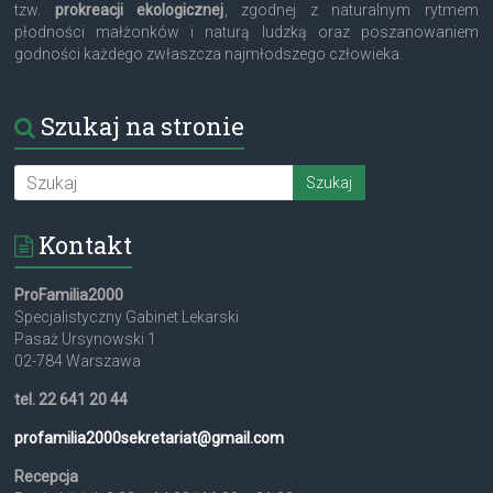
tzw.
prokreacji ekologicznej
, zgodnej z naturalnym rytmem
płodności małżonków i naturą ludzką oraz poszanowaniem
godności każdego zwłaszcza najmłodszego człowieka.
Szukaj na stronie
Kontakt
ProFamilia2000
Specjalistyczny Gabinet Lekarski
Pasaż Ursynowski 1
02-784 Warszawa
tel. 22 641 20 44
profamilia2000sekretariat@
gmail.com
Recepcja