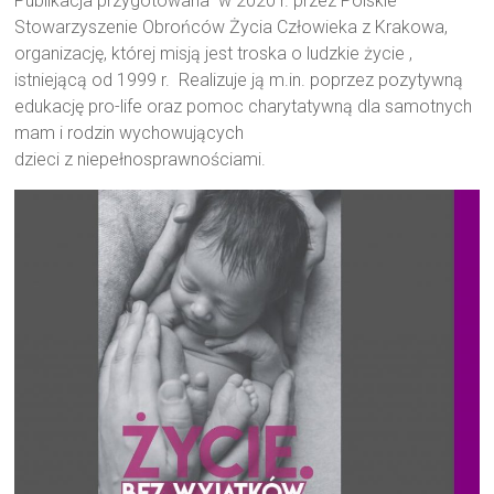
Publikacja przygotowana w 2020 r. przez Polskie
Stowarzyszenie Obrońców Życia Człowieka z Krakowa,
organizację, której misją jest troska o ludzkie życie ,
istniejącą od 1999 r. Realizuje ją m.in. poprzez pozytywną
edukację pro-life oraz pomoc charytatywną dla samotnych
mam i rodzin wychowujących
dzieci z niepełnosprawnościami.