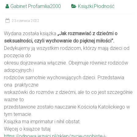
Gabinet Profamilia2000
Książki
,
Płodność
23 czerwca 2022
Wydana została książka
„Jak rozmawiać z dziećmi o
seksualności, czyli wychowanie do pięknej miłości”.
Dedykujemy ją wszystkim rodzicom, którzy mają dzieci od
poczęcia do
okresu dojrzewania włącznie. Obejmuje również rodziców
adopcyjnych i
rodziców samotnie wychowujących dzieci. Przedstawia
ona praktyczne
wskazówki do rozmów z dziećmi, ale to co jest szczególnie
ważne to
przedstawione zostało nauczanie Kościoła Katolickiego w
tym temacie.
Książka ma imprimatur i nihil obstat.
Więcej o książce tutaj
https://odnowa.jezuici.pl/sklep/zycie-osobiste-i-