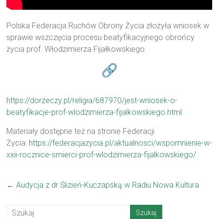
Polska Federacja Ruchów Obrony Życia złożyła wniosek w
sprawie wszczęcia procesu beatyfikacyjnego obrońcy
życia prof. Włodzimierza Fijałkowskiego.
https://dorzeczy.pl/religia/687970/jest-wniosek-o-
beatyfikacje-prof-wlodzimierza-fijalkowskiego.html
Materiały dostępne też na stronie Federacji
Życia:
https://federacjazycia.pl/aktualnosci/wspomnienie-w-
xxii-rocznice-smierci-prof-wlodzimierza-fijalkowskiego/
←
Audycja z dr Ślizień-Kuczapską w Radiu Nowa Kultura