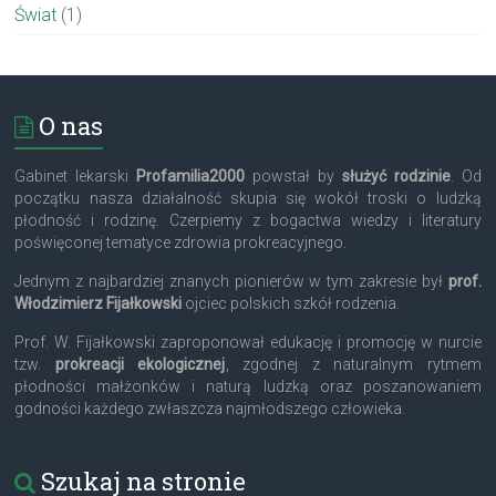
Świat
(1)
O nas
Gabinet lekarski
Profamilia2000
powstał by
służyć rodzinie
. Od
początku nasza działalność skupia się wokół troski o ludzką
płodność i rodzinę. Czerpiemy z bogactwa wiedzy i literatury
poświęconej tematyce zdrowia prokreacyjnego.
Jednym z najbardziej znanych pionierów w tym zakresie był
prof.
Włodzimierz Fijałkowski
ojciec polskich szkół rodzenia.
Prof. W. Fijałkowski zaproponował edukację i promocję w nurcie
tzw.
prokreacji ekologicznej
, zgodnej z naturalnym rytmem
płodności małżonków i naturą ludzką oraz poszanowaniem
godności każdego zwłaszcza najmłodszego człowieka.
Szukaj na stronie