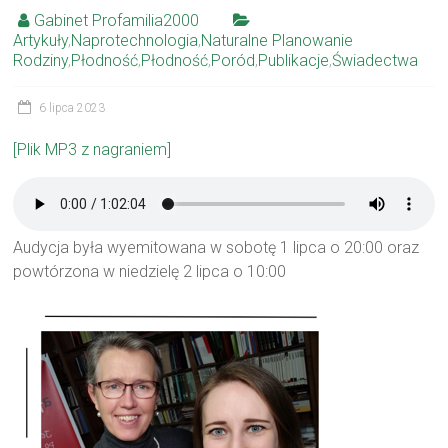
Gabinet Profamilia2000
Artykuły
,
Naprotechnologia
,
Naturalne Planowanie
Rodziny
,
Płodność
,
Płodność
,
Poród
,
Publikacje
,
Świadectwa
6 lipca 2023
[Plik MP3 z nagraniem]
Audycja była wyemitowana w sobotę 1 lipca o 20:00 oraz
powtórzona w niedzielę 2 lipca o 10:00