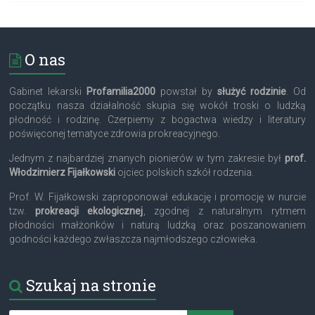
O nas
Gabinet lekarski
Profamilia2000
powstał by
służyć rodzinie
. Od
początku nasza działalność skupia się wokół troski o ludzką
płodność i rodzinę. Czerpiemy z bogactwa wiedzy i literatury
poświęconej tematyce zdrowia prokreacyjnego.
Jednym z najbardziej znanych pionierów w tym zakresie był
prof.
Włodzimierz Fijałkowski
ojciec polskich szkół rodzenia.
Prof. W. Fijałkowski zaproponował edukację i promocję w nurcie
tzw.
prokreacji ekologicznej
, zgodnej z naturalnym rytmem
płodności małżonków i naturą ludzką oraz poszanowaniem
godności każdego zwłaszcza najmłodszego człowieka.
Szukaj na stronie