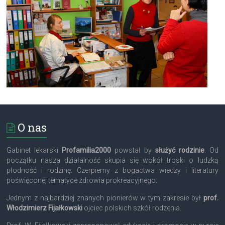
O nas
Gabinet lekarski
Profamilia2000
powstał by
służyć rodzinie
. Od
początku nasza działalność skupia się wokół troski o ludzką
płodność i rodzinę. Czerpiemy z bogactwa wiedzy i literatury
poświęconej tematyce zdrowia prokreacyjnego.
Jednym z najbardziej znanych pionierów w tym zakresie był
prof.
Włodzimierz Fijałkowski
ojciec polskich szkół rodzenia.