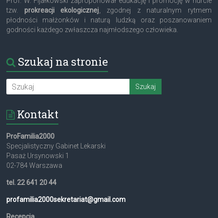
Prof. W. Fijałkowski zaproponował edukację i promocję w nurcie
tzw.
prokreacji ekologicznej
, zgodnej z naturalnym rytmem
płodności małżonków i naturą ludzką oraz poszanowaniem
godności każdego zwłaszcza najmłodszego człowieka.
Szukaj na stronie
Kontakt
ProFamilia2000
Specjalistyczny Gabinet Lekarski
Pasaż Ursynowski 1
02-784 Warszawa
tel. 22 641 20 44
profamilia2000sekretariat@
gmail.com
Recepcja