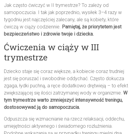
Jak często ćwiczyć w II trymestrze? To zależy od
samopoczucia. I tak jak poprzednio, wysiłek 3–4 razy w
tygodniu jest najczęściej zalecany, ale są kobiety, które
ćwiczą w ciąży codziennie.
Pamiętaj, że priorytetem jest
bezpieczeństwo i zdrowie twoje i dziecka.
Ćwiczenia w ciąży w III
trymestrze
Dziecko staje się coraz większe, a kobiecie coraz trudniej
jest się poruszać i swobodnie oddychać. Często dokucza
zgaga, łydki puchną, a ręce dodatkowo drętwieją – to efekt
zwiększającej się ilości zatrzymanej wody w organizmie.
W
tym trymestrze warto zmniejszyć intensywność treningu,
dostosowywać ją do samopoczucia.
Odpuszcza się wzmacnianie na rzecz relaksacji, oddechu,
umiejętności aktywnego i świadomego rozluźnienia.
Podobne wskazania są w przypadku treningu mięśni dna