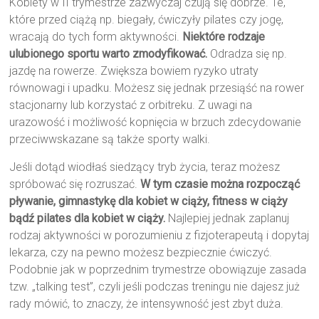
Kobiety w II trymestrze zazwyczaj czują się dobrze. Te,
które przed ciążą np. biegały, ćwiczyły pilates czy jogę,
wracają do tych form aktywności.
Niektóre rodzaje
ulubionego sportu warto zmodyfikować.
Odradza się np.
jazdę na rowerze. Zwiększa bowiem ryzyko utraty
równowagi i upadku. Możesz się jednak przesiąść na rower
stacjonarny lub korzystać z orbitreku. Z uwagi na
urazowość i możliwość kopnięcia w brzuch zdecydowanie
przeciwwskazane są także sporty walki.
Jeśli dotąd wiodłaś siedzący tryb życia, teraz możesz
spróbować się rozruszać.
W tym czasie można rozpocząć
pływanie, gimnastykę dla kobiet w ciąży, fitness w ciąży
bądź pilates dla kobiet w ciąży.
Najlepiej jednak zaplanuj
rodzaj aktywności w porozumieniu z fizjoterapeutą i dopytaj
lekarza, czy na pewno możesz bezpiecznie ćwiczyć.
Podobnie jak w poprzednim trymestrze obowiązuje zasada
tzw. „talking test”, czyli jeśli podczas treningu nie dajesz już
rady mówić, to znaczy, że intensywność jest zbyt duża.