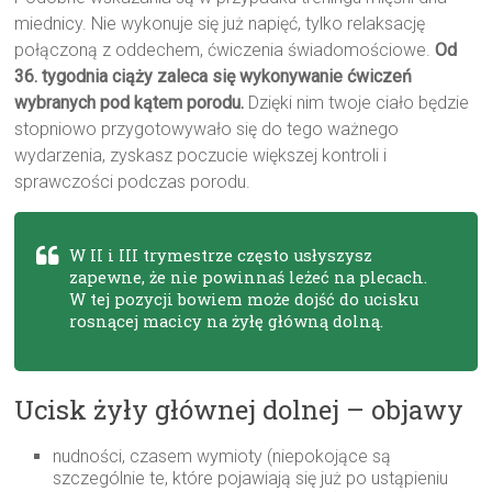
miednicy. Nie wykonuje się już napięć, tylko relaksację
połączoną z oddechem, ćwiczenia świadomościowe.
Od
36. tygodnia ciąży zaleca się wykonywanie ćwiczeń
wybranych pod kątem porodu.
Dzięki nim twoje ciało będzie
stopniowo przygotowywało się do tego ważnego
wydarzenia, zyskasz poczucie większej kontroli i
sprawczości podczas porodu.
W II i III trymestrze często usłyszysz
zapewne, że nie powinnaś leżeć na plecach.
W tej pozycji bowiem może dojść do ucisku
rosnącej macicy na żyłę główną dolną.
Ucisk żyły głównej dolnej – objawy
nudności, czasem wymioty (niepokojące są
szczególnie te, które pojawiają się już po ustąpieniu