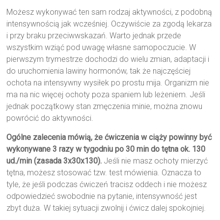
Możesz wykonywać ten sam rodzaj aktywności, z podobną
intensywnością jak wcześniej. Oczywiście za zgodą lekarza
i przy braku przeciwwskazań. Warto jednak przede
wszystkim wziąć pod uwagę własne samopoczucie. W
pierwszym trymestrze dochodzi do wielu zmian, adaptacji i
do uruchomienia lawiny hormonów, tak że najczęściej
ochota na intensywny wysiłek po prostu mija. Organizm nie
ma na nic więcej ochoty poza spaniem lub leżeniem. Jeśli
jednak początkowy stan zmęczenia minie, można znowu
powrócić do aktywności.
Ogólne zalecenia mówią, że ćwiczenia w ciąży powinny być
wykonywane 3 razy w tygodniu po 30 min do tętna ok. 130
ud./min (zasada 3x30x130).
Jeśli nie masz ochoty mierzyć
tętna, możesz stosować tzw. test mówienia. Oznacza to
tyle, że jeśli podczas ćwiczeń tracisz oddech i nie możesz
odpowiedzieć swobodnie na pytanie, intensywność jest
zbyt duża. W takiej sytuacji zwolnij i ćwicz dalej spokojniej.