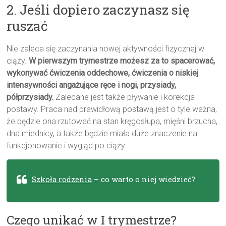
2. Jeśli dopiero zaczynasz się
ruszać
Nie zaleca się zaczynania nowej aktywności fizycznej w
ciąży.
W pierwszym trymestrze możesz za to spacerować,
wykonywać ćwiczenia oddechowe, ćwiczenia o niskiej
intensywności angażujące ręce i nogi, przysiady,
półprzysiady.
Zalecane jest także pływanie i korekcja
postawy. Praca nad prawidłową postawą jest o tyle ważna,
że będzie ona rzutować na stan kręgosłupa, mięśni brzucha,
dna miednicy, a także będzie miała duże znaczenie na
funkcjonowanie i wygląd po ciąży.
Szkoła rodzenia
– co warto o niej wiedzieć?
Czego unikać w I trymestrze?