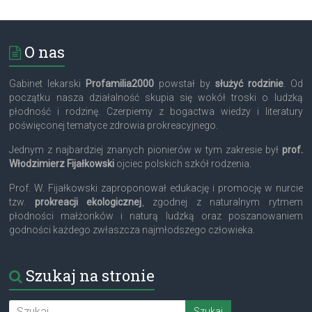
O nas
Gabinet lekarski
Profamilia2000
powstał by
służyć rodzinie
. Od
początku nasza działalność skupia się wokół troski o ludzką
płodność i rodzinę. Czerpiemy z bogactwa wiedzy i literatury
poświęconej tematyce zdrowia prokreacyjnego.
Jednym z najbardziej znanych pionierów w tym zakresie był
prof.
Włodzimierz Fijałkowski
ojciec polskich szkół rodzenia.
Prof. W. Fijałkowski zaproponował edukację i promocję w nurcie
tzw.
prokreacji ekologicznej
, zgodnej z naturalnym rytmem
płodności małżonków i naturą ludzką oraz poszanowaniem
godności każdego zwłaszcza najmłodszego człowieka.
Szukaj na stronie