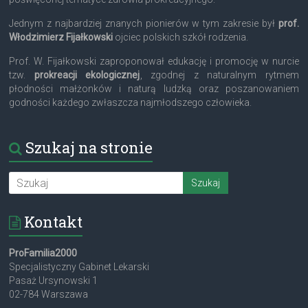
Jednym z najbardziej znanych pionierów w tym zakresie był
prof.
Włodzimierz Fijałkowski
ojciec polskich szkół rodzenia.
Prof. W. Fijałkowski zaproponował edukację i promocję w nurcie
tzw.
prokreacji ekologicznej
, zgodnej z naturalnym rytmem
płodności małżonków i naturą ludzką oraz poszanowaniem
godności każdego zwłaszcza najmłodszego człowieka.
Szukaj na stronie
Kontakt
ProFamilia2000
Specjalistyczny Gabinet Lekarski
Pasaż Ursynowski 1
02-784 Warszawa