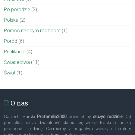
Po porodzie
(2)
Polska
(2)
Pomoc młodym rodzicom
(1)
Poród
(6)
Publikacje
(4)
Świadectwa
(11)
Świat
(1)
O nas
Gabinet lekarski
Profamilia2000
powstał by
służyć rodzinie
. Od
początku nasza działalność skupia się wokół troski o ludzką
płodność i rodzinę. Czerpiemy z bogactwa wiedzy i literatury
poświęconej tematyce zdrowia prokreacyjnego.